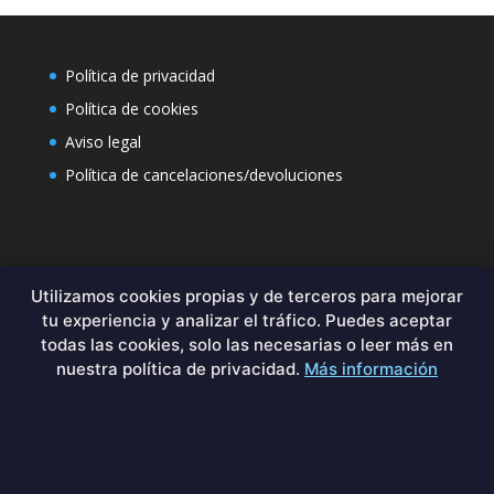
Política de privacidad
Política de cookies
Aviso legal
Política de cancelaciones/devoluciones
Contacto
Utilizamos cookies propias y de terceros para mejorar
tu experiencia y analizar el tráfico. Puedes aceptar
Formulario de contacto
todas las cookies, solo las necesarias o leer más en
+34 644029349
nuestra política de privacidad.
Más información
sales@binary-hell-labs.com
By