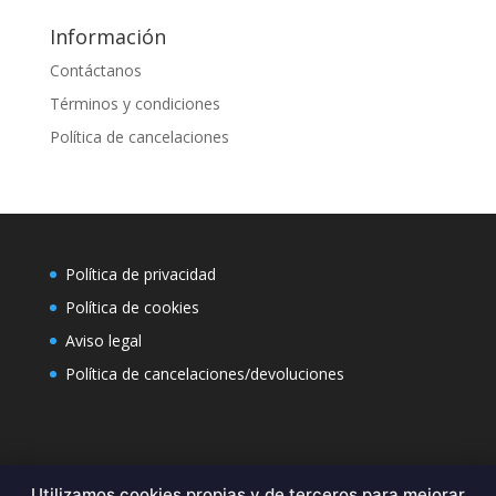
Información
Contáctanos
Términos y condiciones
Política de cancelaciones
Política de privacidad
Política de cookies
Aviso legal
Política de cancelaciones/devoluciones
Contacto
Utilizamos cookies propias y de terceros para mejorar