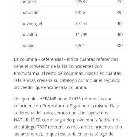
hefame
42987
23294
naturlider
9456
39620
novaengel
37457
40660
novaltia
11799
40896
paudiet
9261
38139
La columna «Referencias» indica cuantas referencias
tiene el proveedor de la fila coincidentes con
Promofarma. El resto de columnas indican en cuantas
referencias crecería su catálogo por incluir el segundo
proveedor que encabeza la columna.
Un ejemplo, HEFAME tiene 21476 referencias que
coinciden con Promofarma. Siguiendo la misma fila a
la derecha del todo, vemos que si incluyéramos
NATURLÍDER como segundo proveedor, añadiríamos
al catálogo 7637 referencias más (no coincidentes con
las anteriores), lo que resultaría en un catálogo de