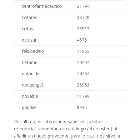
centrofarmaceutico
21794
69
cofares
38720
153
cofas
23513
1046
dietisur
4575
61
feliubadalo
11955
-94
hefame
44404
1791
naturlider
14164
995
novaengel
36953
317
novaltia
11799
20
paudiet
8935
219
Por último, es interesante saber en cuantas
referencias aumentaría su catálogo (el de usted) al
añadir un nuevo proveedor, para lo cual, nos sirve la