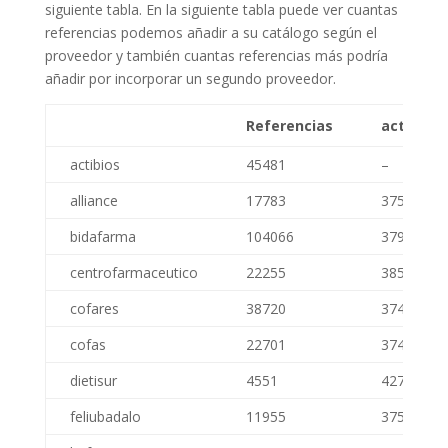
siguiente tabla. En la siguiente tabla puede ver cuantas
referencias podemos añadir a su catálogo según el
proveedor y también cuantas referencias más podría
añadir por incorporar un segundo proveedor.
Referencias
actibios
actibios
45481
–
alliance
17783
37505
bidafarma
104066
37901
centrofarmaceutico
22255
38535
cofares
38720
37414
cofas
22701
37498
dietisur
4551
42704
feliubadalo
11955
37530