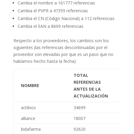
Cambia el nombre a 161777 referencias
Cambia el PVPR a 47359 referencias
Cambia el CN (Código Nacional) a 112 referencias
Cambia el EAN a 8609 referencias
Respecto a los proveedores, los cambios son los
siguientes (las referencias descontinuadas por el
proveedor son elevadas por que es un paso que no
habíamos hecho hasta la fecha):
TOTAL
REFE
REFERENCIAS
DESC
NOMBRE
ANTES DE LA
POR
ACTUALIZACIÓN
PRO
actibios
34699
308
alliance
18007
364
bidafarma
92620
342