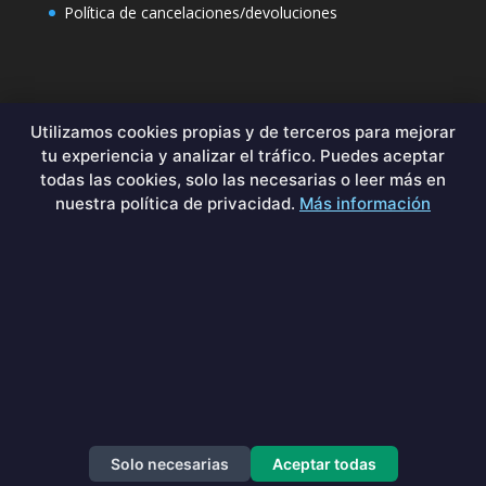
Política de cancelaciones/devoluciones
Contacto
Utilizamos cookies propias y de terceros para mejorar
tu experiencia y analizar el tráfico. Puedes aceptar
Formulario de contacto
todas las cookies, solo las necesarias o leer más en
+34 644029349
nuestra política de privacidad.
Más información
sales@binary-hell-labs.com
By
Solo necesarias
Aceptar todas
Un producto de
Binary Hell Labs